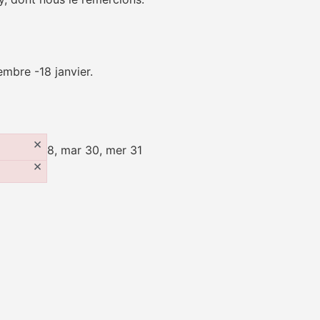
embre -18 janvier.
×
27, dim 28, mar 30, mer 31
×