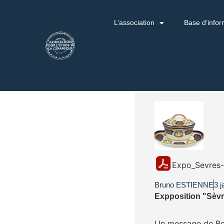
L’association
Base d’infor
Expo_Sevres-
Bruno ESTIENNE
3 j
Expposition "Sèvres
Un message de Ber