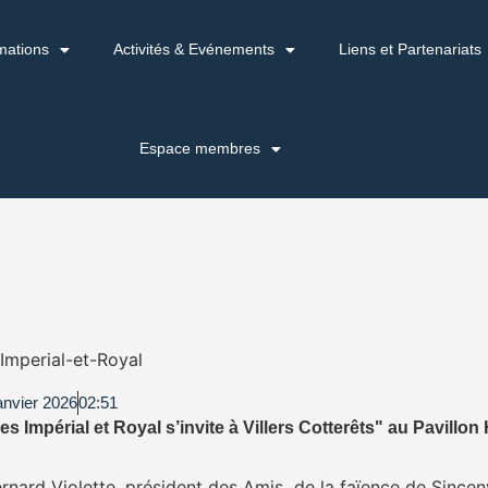
mations
Activités & Evénements
Liens et Partenariats
Espace membres
Imperial-et-Royal
anvier 2026
02:51
 Impérial et Royal s’invite à Villers Cotterêts" au Pavillon 
nard Violette, président des Amis de la faïence de Sinceny