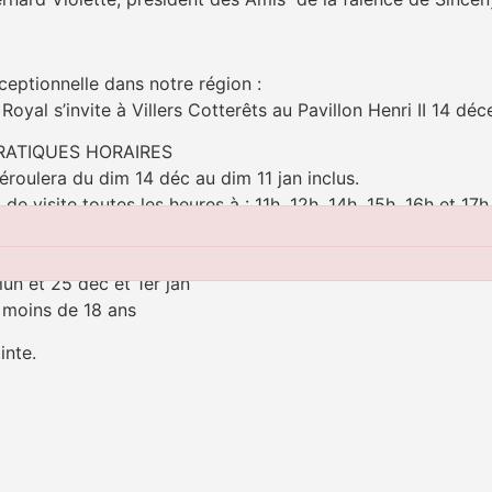
eptionnelle dans notre région :
Royal s’invite à Villers Cotterêts au Pavillon Henri II 14 déc
RATIQUES HORAIRES
déroulera du dim 14 déc au dim 11 jan inclus.
 de visite toutes les heures à : 11h, 12h, 14h, 15h, 16h et 17h
bre : dim 14, sam 20, dim 21, mar 23, mer 24, ven 26, sam 
r : ven 2, sam 3, dim 4, sam 10, dim 11
lun et 25 déc et 1er jan
 moins de 18 ans
ointe.