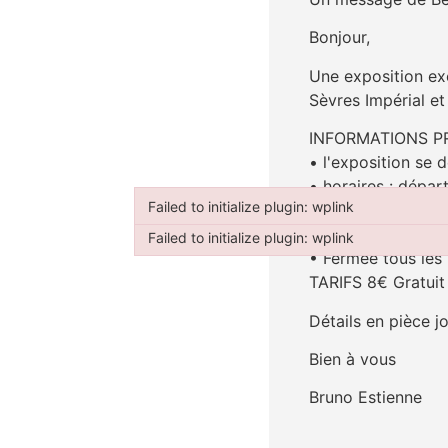
Bonjour,
Une exposition exc
Sèvres Impérial et 
INFORMATIONS P
• l'exposition se 
• horaires : départ
Failed to initialize plugin: wplink
• ouvert en décem
Failed to initialize plugin: wplink
• ouvert en janvie
Failed to initialize plugin: wplink
• Fermée tous les 
Failed to initialize plugin: wplink
TARIFS 8€ Gratuit
Détails en pièce j
Bien à vous
Bruno Estienne