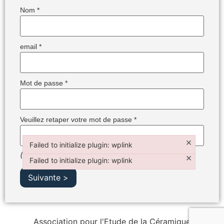
Nom
*
email
*
Mot de passe
*
Veuillez retaper votre mot de passe
*
×
Failed to initialize plugin: wplink
(*) mentions obligatoires
Failed to initialize plugin: wplink
×
Failed to initialize plugin: wplink
Failed to initialize plugin: wplink
Suivante >
Association pour l'Etude de la Céramique