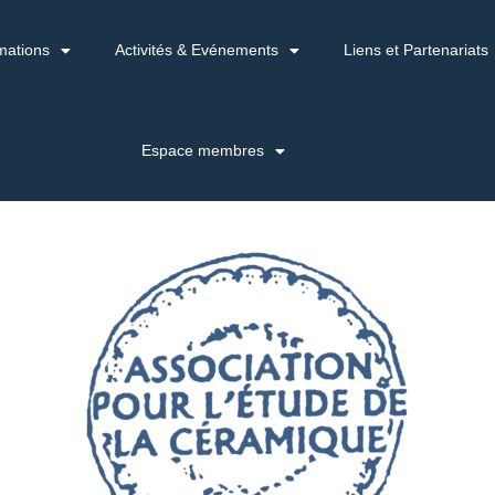
mations
Activités & Evénements
Liens et Partenariats
Espace membres