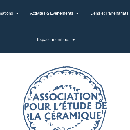
mations
Activités & Evénements
Liens et Partenariats
Espace membres