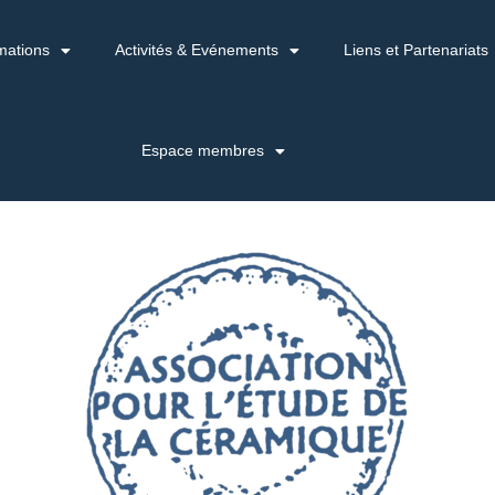
mations
Activités & Evénements
Liens et Partenariats
Espace membres