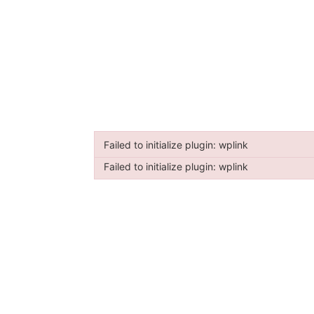
Failed to initialize plugin: wplink
Failed to initialize plugin: wplink
Failed to initialize plugin: wplink
Failed to initialize plugin: wplink