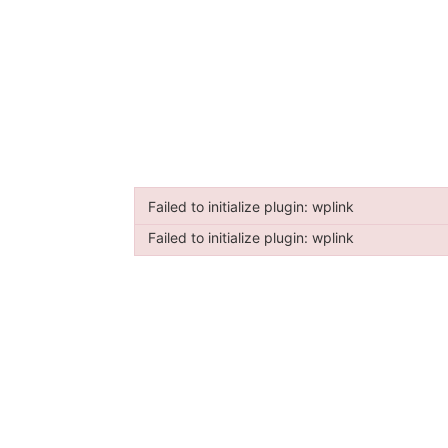
Failed to initialize plugin: wplink
Failed to initialize plugin: wplink
Failed to initialize plugin: wplink
Failed to initialize plugin: wplink