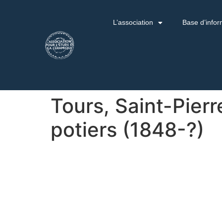
L’association
Base d’infor
Tours, Saint-Pierr
potiers (1848-?)