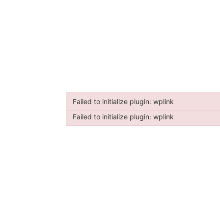
Failed to initialize plugin: wplink
Failed to initialize plugin: wplink
Failed to initialize plugin: wplink
Failed to initialize plugin: wplink