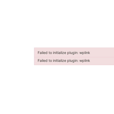
Failed to initialize plugin: wplink
Failed to initialize plugin: wplink
Failed to initialize plugin: wplink
Failed to initialize plugin: wplink