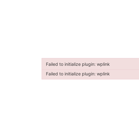
Failed to initialize plugin: wplink
Failed to initialize plugin: wplink
Failed to initialize plugin: wplink
Failed to initialize plugin: wplink