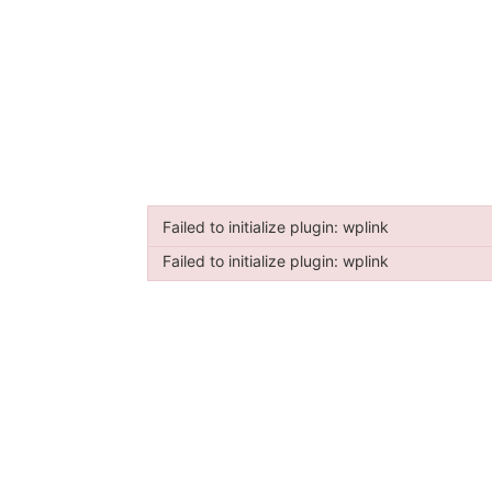
Failed to initialize plugin: wplink
Failed to initialize plugin: wplink
Failed to initialize plugin: wplink
Failed to initialize plugin: wplink