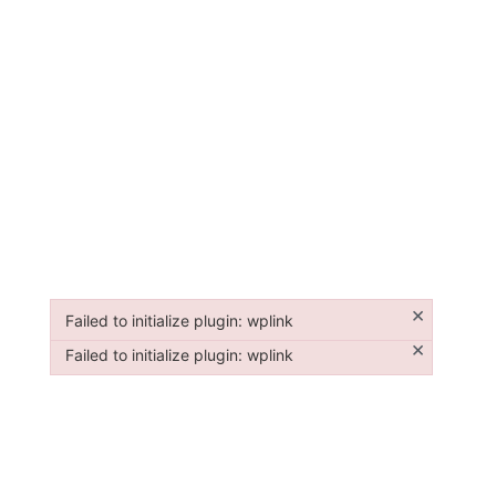
×
Failed to initialize plugin: wplink
Failed to initialize plugin: wplink
×
Failed to initialize plugin: wplink
Failed to initialize plugin: wplink