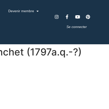
Devenir membre
Se connecter
nchet (1797a.q.-?)