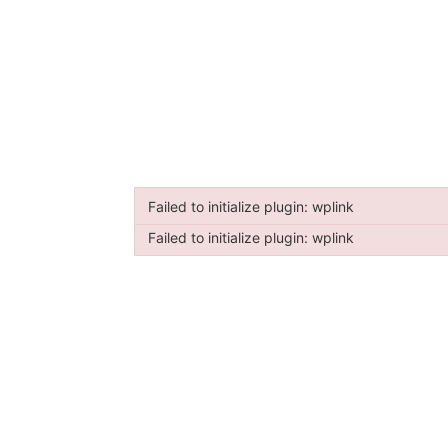
Failed to initialize plugin: wplink
Failed to initialize plugin: wplink
Failed to initialize plugin: wplink
Failed to initialize plugin: wplink