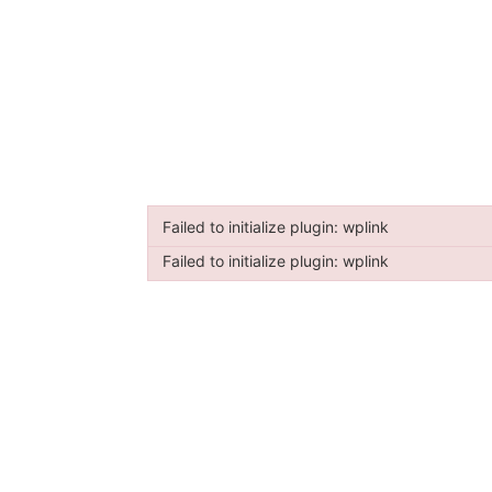
Failed to initialize plugin: wplink
Failed to initialize plugin: wplink
Failed to initialize plugin: wplink
Failed to initialize plugin: wplink