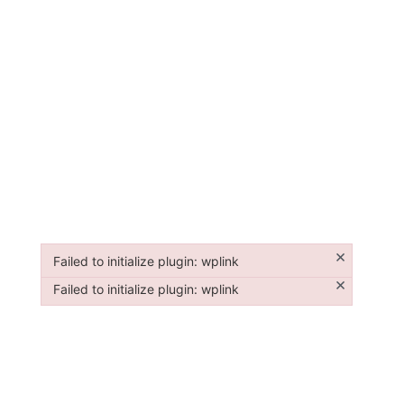
×
Failed to initialize plugin: wplink
Failed to initialize plugin: wplink
×
Failed to initialize plugin: wplink
Failed to initialize plugin: wplink