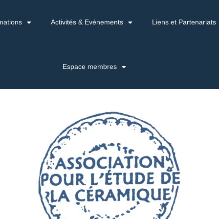
mations
Activités & Evénements
Liens et Partenariats
Espace membres