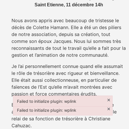
Saint Etienne, 11 décembre 14h
Nous avons appris avec beaucoup de tristesse le
décès de Colette Hamann. Elle a été un des piliers
de notre association, depuis sa création, tout
comme son époux Jacques. Nous lui sommes très
reconnaissants de tout le travail qu’elle a fait pour la
gestion et l’animation de notre communauté.
Je l’ai personnellement connue quand elle assumait
le rôle de trésorière avec rigueur et bienveillance.
Elle était aussi collectionneuse, en particulier de
faïences de l’Est qu’elle m’avait montrées avec
passion et force commentaires érudits.
×
Failed to initialize plugin: wplink
Elle a été nommée membre d’honneur de notre
Failed to initialize plugin: wplink
×
Failed to initialize plugin: wplink
association en février 2023 après avoir passé le
Failed to initialize plugin: wplink
relai de sa fonction de trésorière à Christiane
Cahuzac.