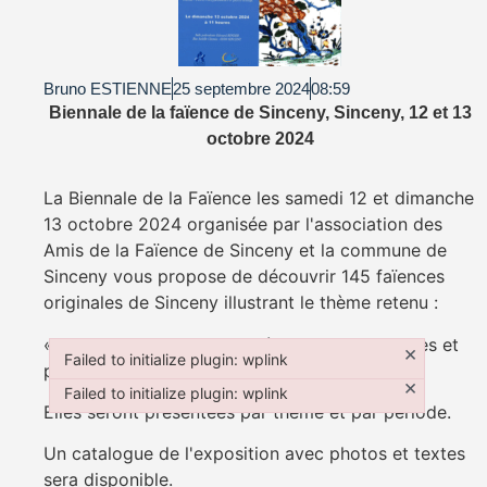
Bruno ESTIENNE
25 septembre 2024
08:59
Biennale de la faïence de Sinceny, Sinceny, 12 et 13
octobre 2024
La Biennale de la Faïence les samedi 12 et dimanche
13 octobre 2024 organisée par l'association des
Amis de la Faïence de Sinceny et la commune de
Sinceny vous propose de découvrir 145 faïences
originales de Sinceny illustrant le thème retenu :
«La Faïence de Sinceny- Pièces exceptionnelles et
×
Failed to initialize plugin: wplink
pièces d'usage».
Failed to initialize plugin: wplink
×
Failed to initialize plugin: wplink
Elles seront présentées par thème et par période.
Failed to initialize plugin: wplink
Un catalogue de l'exposition avec photos et textes
sera disponible.