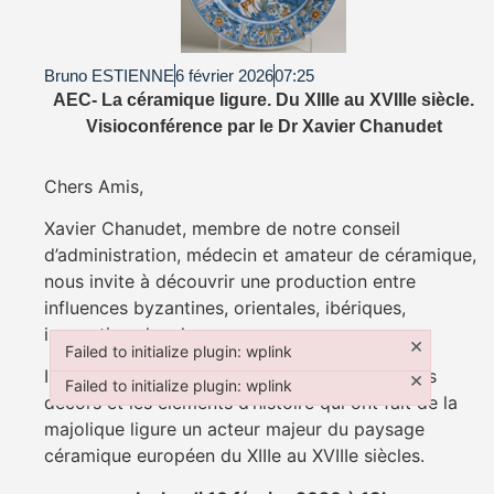
Bruno ESTIENNE
6 février 2026
07:25
AEC- La céramique ligure. Du XIIIe au XVIIIe siècle.
Visioconférence par le Dr Xavier Chanudet
Chers Amis,
Xavier Chanudet, membre de notre conseil
d’administration, médecin et amateur de céramique,
nous invite à découvrir une production entre
influences byzantines, orientales, ibériques,
innovations locales.
×
Failed to initialize plugin: wplink
Failed to initialize plugin: wplink
Il nous montrera les ateliers, les techniques, les
×
Failed to initialize plugin: wplink
décors et les éléments d’histoire qui ont fait de la
Failed to initialize plugin: wplink
majolique ligure un acteur majeur du paysage
céramique européen du XIIIe au XVIIIe siècles.